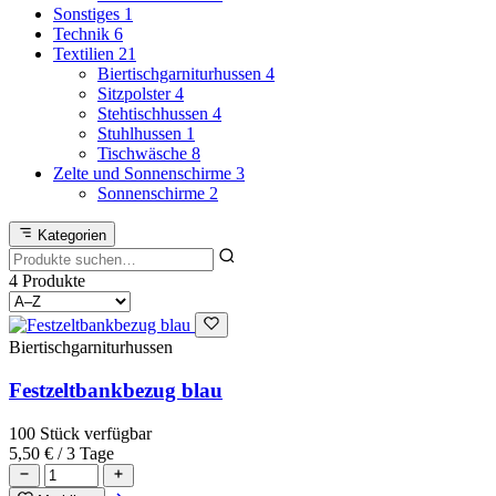
Sonstiges
1
Technik
6
Textilien
21
Biertischgarniturhussen
4
Sitzpolster
4
Stehtischhussen
4
Stuhlhussen
1
Tischwäsche
8
Zelte und Sonnenschirme
3
Sonnenschirme
2
Kategorien
4 Produkte
Biertischgarniturhussen
Festzeltbankbezug blau
100 Stück verfügbar
5,50 €
/ 3 Tage