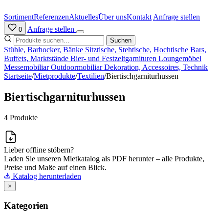
Zum
Inhalt
Sortiment
Referenzen
Aktuelles
Über uns
Kontakt
Anfrage stellen
springen
Anfrage stellen
0
Suchen
Stühle, Barhocker, Bänke
Sitztische, Stehtische, Hochtische
Bars,
Buffets, Marktstände
Bier- und Festzeltgarnituren
Loungemöbel
Messemobiliar
Outdoormobiliar
Dekoration, Accessoires, Technik
Startseite
/
Mietprodukte
/
Textilien
/
Biertischgarniturhussen
Biertischgarniturhussen
4 Produkte
Lieber offline stöbern?
Laden Sie unseren Mietkatalog als PDF herunter – alle Produkte,
Preise und Maße auf einen Blick.
Katalog herunterladen
×
Kategorien