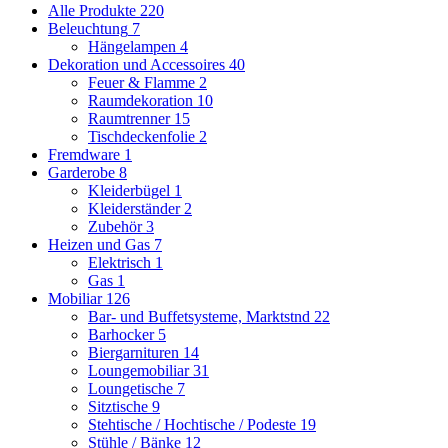
Alle Produkte
220
Beleuchtung
7
Hängelampen
4
Dekoration und Accessoires
40
Feuer & Flamme
2
Raumdekoration
10
Raumtrenner
15
Tischdeckenfolie
2
Fremdware
1
Garderobe
8
Kleiderbügel
1
Kleiderständer
2
Zubehör
3
Heizen und Gas
7
Elektrisch
1
Gas
1
Mobiliar
126
Bar- und Buffetsysteme, Marktstnd
22
Barhocker
5
Biergarnituren
14
Loungemobiliar
31
Loungetische
7
Sitztische
9
Stehtische / Hochtische / Podeste
19
Stühle / Bänke
12