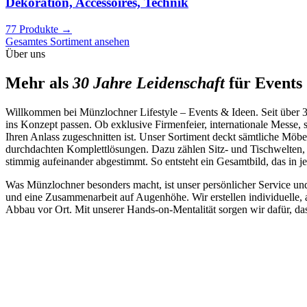
Dekoration, Accessoires, Technik
77 Produkte
→
Gesamtes Sortiment ansehen
Über uns
Mehr als
30 Jahre Leidenschaft
für Events
Willkommen bei Münzlochner Lifestyle – Events & Ideen. Seit über 30
ins Konzept passen. Ob exklusive Firmenfeier, internationale Messe, 
Ihren Anlass zugeschnitten ist. Unser Sortiment deckt sämtliche Möb
durchdachten Komplettlösungen. Dazu zählen Sitz- und Tischwelten, 
stimmig aufeinander abgestimmt. So entsteht ein Gesamtbild, das in j
Was Münzlochner besonders macht, ist unser persönlicher Service und 
und eine Zusammenarbeit auf Augenhöhe. Wir erstellen individuelle,
Abbau vor Ort. Mit unserer Hands-on-Mentalität sorgen wir dafür, dass