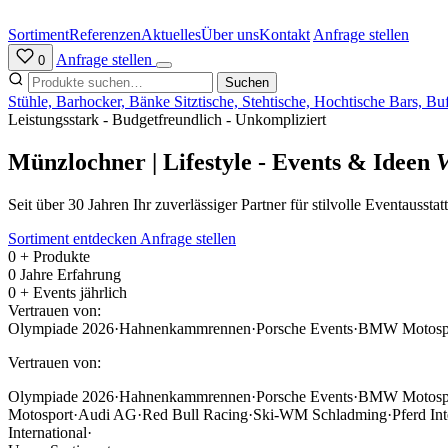
Zum
Inhalt
Sortiment
Referenzen
Aktuelles
Über uns
Kontakt
Anfrage stellen
springen
Anfrage stellen
0
Suchen
Stühle, Barhocker, Bänke
Sitztische, Stehtische, Hochtische
Bars, Bu
Leistungsstark - Budgetfreundlich - Unkompliziert
Münzlochner | Lifestyle - Events & Ideen
V
Seit über 30 Jahren Ihr zuverlässiger Partner für stilvolle Eventauss
Sortiment entdecken
Anfrage stellen
0
+ Produkte
0
Jahre Erfahrung
0
+ Events jährlich
Vertrauen von:
Olympiade 2026
·
Hahnenkammrennen
·
Porsche Events
·
BMW Motosp
Vertrauen von:
Olympiade 2026
·
Hahnenkammrennen
·
Porsche Events
·
BMW Motosp
Motosport
·
Audi AG
·
Red Bull Racing
·
Ski-WM Schladming
·
Pferd Int
International
·