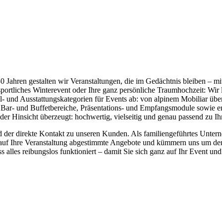
 Jahren gestalten wir Veranstaltungen, die im Gedächtnis bleiben – m
sportliches Winterevent oder Ihre ganz persönliche Traumhochzeit: Wir 
el- und Ausstattungskategorien für Events ab: von alpinem Mobiliar ü
Bar- und Buffetbereiche, Präsentations- und Empfangsmodule sowie er
eder Hinsicht überzeugt: hochwertig, vielseitig und genau passend zu I
der direkte Kontakt zu unseren Kunden. Als familiengeführtes Unternehm
 auf Ihre Veranstaltung abgestimmte Angebote und kümmern uns um den
 alles reibungslos funktioniert – damit Sie sich ganz auf Ihr Event un