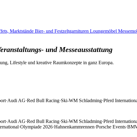
ffets, Marktstände
Bier- und Festzeltgarnituren
Loungemöbel
Messemob
eranstaltungs- und Messeausstattung
tattung, Lifestyle und kreative Raumkonzepte in ganz Europa.
ort
·
Audi AG
·
Red Bull Racing
·
Ski-WM Schladming
·
Pferd Internation
ort
·
Audi AG
·
Red Bull Racing
·
Ski-WM Schladming
·
Pferd Internation
ernational
·
Olympiade 2026
·
Hahnenkammrennen
·
Porsche Events
·
BMW