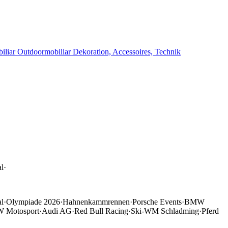
iliar
Outdoormobiliar
Dekoration, Accessoires, Technik
al
·
al
·
Olympiade 2026
·
Hahnenkammrennen
·
Porsche Events
·
BMW
 Motosport
·
Audi AG
·
Red Bull Racing
·
Ski-WM Schladming
·
Pferd