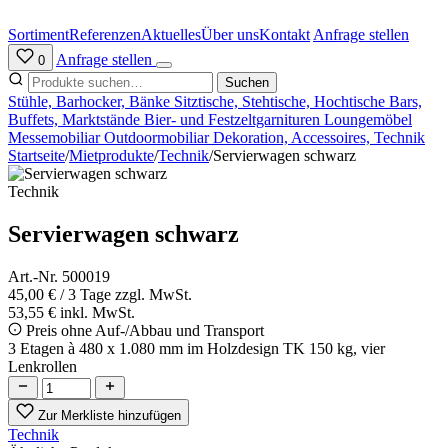
Zum
Inhalt
Sortiment
Referenzen
Aktuelles
Über uns
Kontakt
Anfrage stellen
springen
Anfrage stellen
0
Suchen
Stühle, Barhocker, Bänke
Sitztische, Stehtische, Hochtische
Bars,
Buffets, Marktstände
Bier- und Festzeltgarnituren
Loungemöbel
Messemobiliar
Outdoormobiliar
Dekoration, Accessoires, Technik
Startseite
/
Mietprodukte
/
Technik
/
Servierwagen schwarz
Technik
Servierwagen schwarz
Art.-Nr. 500019
45,00 €
/ 3 Tage
zzgl. MwSt.
53,55 € inkl. MwSt.
Preis ohne Auf-/Abbau und Transport
3 Etagen à 480 x 1.080 mm im Holzdesign TK 150 kg, vier
Lenkrollen
Zur Merkliste hinzufügen
Technik