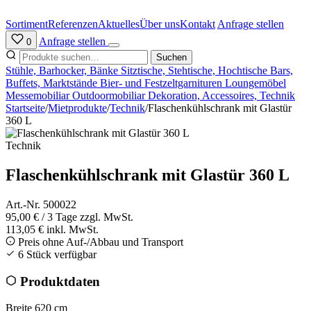
Zum
Inhalt
Sortiment
Referenzen
Aktuelles
Über uns
Kontakt
Anfrage stellen
springen
Anfrage stellen
0
Suchen
Stühle, Barhocker, Bänke
Sitztische, Stehtische, Hochtische
Bars,
Buffets, Marktstände
Bier- und Festzeltgarnituren
Loungemöbel
Messemobiliar
Outdoormobiliar
Dekoration, Accessoires, Technik
Startseite
/
Mietprodukte
/
Technik
/
Flaschenkühlschrank mit Glastür
360 L
Technik
Flaschenkühlschrank mit Glastür 360 L
Art.-Nr. 500022
95,00 €
/ 3 Tage
zzgl. MwSt.
113,05 € inkl. MwSt.
Preis ohne Auf-/Abbau und Transport
6 Stück verfügbar
Produktdaten
Breite
620 cm