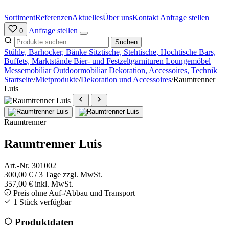
Zum
Inhalt
Sortiment
Referenzen
Aktuelles
Über uns
Kontakt
Anfrage stellen
springen
Anfrage stellen
0
Suchen
Stühle, Barhocker, Bänke
Sitztische, Stehtische, Hochtische
Bars,
Buffets, Marktstände
Bier- und Festzeltgarnituren
Loungemöbel
Messemobiliar
Outdoormobiliar
Dekoration, Accessoires, Technik
Startseite
/
Mietprodukte
/
Dekoration und Accessoires
/
Raumtrenner
Luis
Raumtrenner
Raumtrenner Luis
Art.-Nr. 301002
300,00 €
/ 3 Tage
zzgl. MwSt.
357,00 € inkl. MwSt.
Preis ohne Auf-/Abbau und Transport
1 Stück verfügbar
Produktdaten