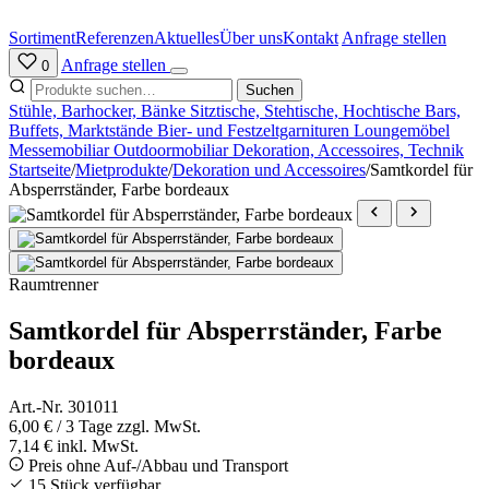
Zum
Inhalt
Sortiment
Referenzen
Aktuelles
Über uns
Kontakt
Anfrage stellen
springen
Anfrage stellen
0
Suchen
Stühle, Barhocker, Bänke
Sitztische, Stehtische, Hochtische
Bars,
Buffets, Marktstände
Bier- und Festzeltgarnituren
Loungemöbel
Messemobiliar
Outdoormobiliar
Dekoration, Accessoires, Technik
Startseite
/
Mietprodukte
/
Dekoration und Accessoires
/
Samtkordel für
Absperrständer, Farbe bordeaux
Raumtrenner
Samtkordel für Absperrständer, Farbe
bordeaux
Art.-Nr. 301011
6,00 €
/ 3 Tage
zzgl. MwSt.
7,14 € inkl. MwSt.
Preis ohne Auf-/Abbau und Transport
15 Stück verfügbar