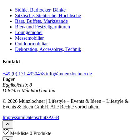
Stühle, Barhocker, Bänke
Sitztische, Stehtische, Hochtische
Bars, Buffets, Marktstände
Bier- und Festzeltgarnituren
Loungemöbel
Messemobiliar
Outdoormobiliar
Dekoration, Accessoires, Technik
Kontakt
+49 (0) 171 4950458
info@muenzlochner.de
Lager
Egglkofenstr. 8
D-84453 Mühldorf am Inn
© 2026 Münzlochner | Lifestyle – Events & Ideen – Lifestyle &
Events & Ideen GmbH. Alle Rechte vorbehalten.
Impressum
Datenschutz
AGB
Merkliste
0 Produkte