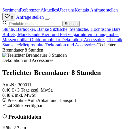
Zum
Inhalt
Sortiment
Referenzen
Aktuelles
Über uns
Kontakt
Anfrage stellen
springen
Anfrage stellen
0
Suchen
Stühle, Barhocker, Bänke
Sitztische, Stehtische, Hochtische
Bars,
Buffets, Marktstände
Bier- und Festzeltgarnituren
Loungemöbel
Messemobiliar
Outdoormobiliar
Dekoration, Accessoires, Technik
Startseite
/
Mietprodukte
/
Dekoration und Accessoires
/
Teelichter
Brenndauer 8 Stunden
Dekoration und Accessoires
Teelichter Brenndauer 8 Stunden
Art.-Nr. 300011
0,40 €
/ 3 Tage
zzgl. MwSt.
0,48 € inkl. MwSt.
Preis ohne Auf-/Abbau und Transport
44 Stück verfügbar
Produktdaten
Höhe
2.3 cm