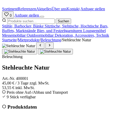
Zum
Inhalt
Sortiment
Referenzen
Aktuelles
Über uns
Kontakt
Anfrage stellen
springen
Anfrage stellen
0
Suchen
Stühle, Barhocker, Bänke
Sitztische, Stehtische, Hochtische
Bars,
Buffets, Marktstände
Bier- und Festzeltgarnituren
Loungemöbel
Messemobiliar
Outdoormobiliar
Dekoration, Accessoires, Technik
Startseite
/
Mietprodukte
/
Beleuchtung
/
Stehleuchte Natur
Beleuchtung
Stehleuchte Natur
Art.-Nr. 400001
45,00 €
/ 3 Tage
zzgl. MwSt.
53,55 € inkl. MwSt.
Preis ohne Auf-/Abbau und Transport
9 Stück verfügbar
Produktdaten