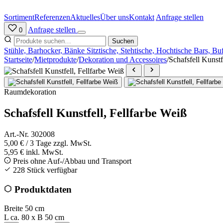
Zum
Inhalt
Sortiment
Referenzen
Aktuelles
Über uns
Kontakt
Anfrage stellen
springen
Anfrage stellen
0
Suchen
Stühle, Barhocker, Bänke
Sitztische, Stehtische, Hochtische
Bars, Bu
Startseite
/
Mietprodukte
/
Dekoration und Accessoires
/
Schafsfell Kunstf
Raumdekoration
Schafsfell Kunstfell, Fellfarbe Weiß
Art.-Nr. 302008
5,00 €
/ 3 Tage
zzgl. MwSt.
5,95 € inkl. MwSt.
Preis ohne Auf-/Abbau und Transport
228 Stück verfügbar
Produktdaten
Breite
50 cm
L ca. 80 x B 50 cm