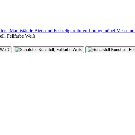
ffets, Marktstände
Bier- und Festzeltgarnituren
Loungemöbel
Messemob
ell, Fellfarbe Weiß