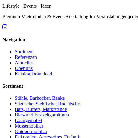
Lifestyle · Events · Ideen
Premium Mietmobiliar & Event-Ausstattung für Veranstaltungen jede
Navigation
Sortiment
Referenzen
Aktuelles
Über uns
Katalog Download
Sortiment
Stühle, Barhocker, Bänke
Sitztische, Stehtische, Hochtische
Bars, Buffets, Marktstände
Bier- und Festzeltgarnituren
Loungemöbel
Messemobiliar
Outdoormobiliar
Dekoration, Accessoires, Technik