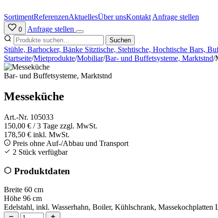
Zum
Inhalt
Sortiment
Referenzen
Aktuelles
Über uns
Kontakt
Anfrage stellen
springen
Anfrage stellen
0
Suchen
Stühle, Barhocker, Bänke
Sitztische, Stehtische, Hochtische
Bars, Bu
Startseite
/
Mietprodukte
/
Mobiliar
/
Bar- und Buffetsysteme, Marktstnd
/
Bar- und Buffetsysteme, Marktstnd
Messeküche
Art.-Nr. 105033
150,00 €
/ 3 Tage
zzgl. MwSt.
178,50 € inkl. MwSt.
Preis ohne Auf-/Abbau und Transport
2 Stück verfügbar
Produktdaten
Breite
60 cm
Höhe
96 cm
Edelstahl, inkl. Wasserhahn, Boiler, Kühlschrank, Massekochplatte