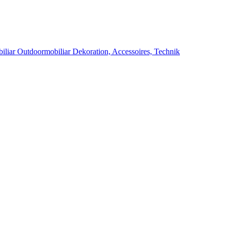
iliar
Outdoormobiliar
Dekoration, Accessoires, Technik