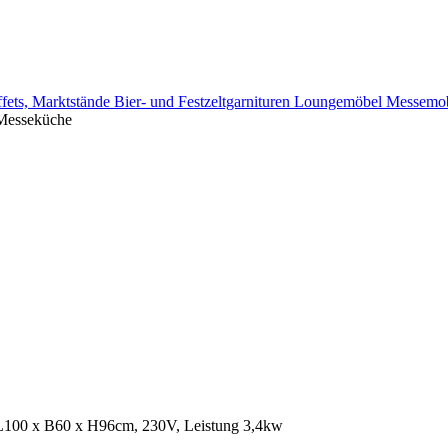
ffets, Marktstände
Bier- und Festzeltgarnituren
Loungemöbel
Messemob
Messeküche
n L100 x B60 x H96cm, 230V, Leistung 3,4kw