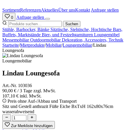
Zum
Inhalt
Sortiment
Referenzen
Aktuelles
Über uns
Kontakt
Anfrage stellen
springen
Anfrage stellen
0
Suchen
Stühle, Barhocker, Bänke
Sitztische, Stehtische, Hochtische
Bars,
Buffets, Marktstände
Bier- und Festzeltgarnituren
Loungemöbel
Messemobiliar
Outdoormobiliar
Dekoration, Accessoires, Technik
Startseite
/
Mietprodukte
/
Mobiliar
/
Loungemobiliar
/
Lindau
Loungesofa
Loungemobiliar
Lindau Loungesofa
Art.-Nr. 103036
90,00 €
/ 3 Tage
zzgl. MwSt.
107,10 € inkl. MwSt.
Preis ohne Auf-/Abbau und Transport
Sitz und Gestell anthrazit Füße Eiche BxTxH 162x80x76cm
wasserabweisend
Zur Merkliste hinzufügen