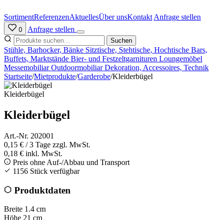
Zum
Inhalt
Sortiment
Referenzen
Aktuelles
Über uns
Kontakt
Anfrage stellen
springen
Anfrage stellen
0
Suchen
Stühle, Barhocker, Bänke
Sitztische, Stehtische, Hochtische
Bars,
Buffets, Marktstände
Bier- und Festzeltgarnituren
Loungemöbel
Messemobiliar
Outdoormobiliar
Dekoration, Accessoires, Technik
Startseite
/
Mietprodukte
/
Garderobe
/
Kleiderbügel
Kleiderbügel
Kleiderbügel
Art.-Nr. 202001
0,15 €
/ 3 Tage
zzgl. MwSt.
0,18 € inkl. MwSt.
Preis ohne Auf-/Abbau und Transport
1156 Stück verfügbar
Produktdaten
Breite
1.4 cm
Höhe
21 cm