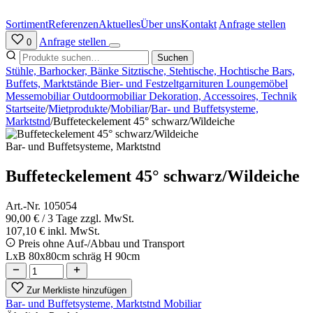
Zum
Inhalt
Sortiment
Referenzen
Aktuelles
Über uns
Kontakt
Anfrage stellen
springen
Anfrage stellen
0
Suchen
Stühle, Barhocker, Bänke
Sitztische, Stehtische, Hochtische
Bars,
Buffets, Marktstände
Bier- und Festzeltgarnituren
Loungemöbel
Messemobiliar
Outdoormobiliar
Dekoration, Accessoires, Technik
Startseite
/
Mietprodukte
/
Mobiliar
/
Bar- und Buffetsysteme,
Marktstnd
/
Buffeteckelement 45° schwarz/Wildeiche
Bar- und Buffetsysteme, Marktstnd
Buffeteckelement 45° schwarz/Wildeiche
Art.-Nr. 105054
90,00 €
/ 3 Tage
zzgl. MwSt.
107,10 € inkl. MwSt.
Preis ohne Auf-/Abbau und Transport
LxB 80x80cm schräg H 90cm
Zur Merkliste hinzufügen
Bar- und Buffetsysteme, Marktstnd
Mobiliar