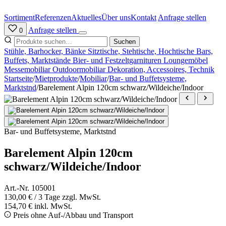
Zum
Inhalt
Sortiment
Referenzen
Aktuelles
Über uns
Kontakt
Anfrage stellen
springen
Anfrage stellen
0
Suchen
Stühle, Barhocker, Bänke
Sitztische, Stehtische, Hochtische
Bars,
Buffets, Marktstände
Bier- und Festzeltgarnituren
Loungemöbel
Messemobiliar
Outdoormobiliar
Dekoration, Accessoires, Technik
Startseite
/
Mietprodukte
/
Mobiliar
/
Bar- und Buffetsysteme,
Marktstnd
/
Barelement Alpin 120cm schwarz/Wildeiche/Indoor
Bar- und Buffetsysteme, Marktstnd
Barelement Alpin 120cm
schwarz/Wildeiche/Indoor
Art.-Nr. 105001
130,00 €
/ 3 Tage
zzgl. MwSt.
154,70 € inkl. MwSt.
Preis ohne Auf-/Abbau und Transport