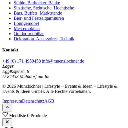
Stühle, Barhocker, Bänke
Sitztische, Stehtische, Hochtische
Bars, Buffets, Marktstände
Bier- und Festzeltgarnituren
Loungemöbel
Messemobiliar
Outdoormobiliar
Dekoration, Accessoires, Technik
Kontakt
+49 (0) 171 4950458
info@muenzlochner.de
Lager
Egglkofenstr. 8
D-84453 Mühldorf am Inn
© 2026 Münzlochner | Lifestyle – Events & Ideen – Lifestyle &
Events & Ideen GmbH. Alle Rechte vorbehalten.
Impressum
Datenschutz
AGB
Merkliste
0 Produkte