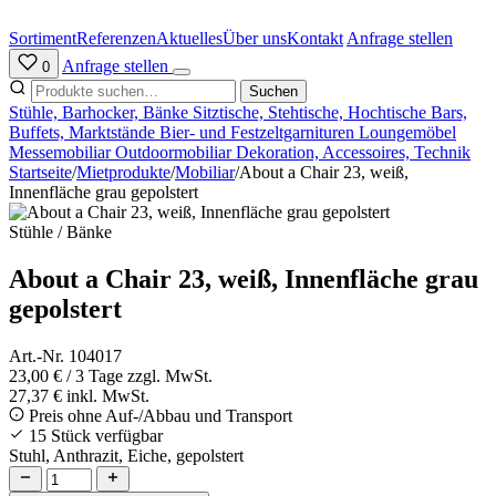
Zum
Inhalt
Sortiment
Referenzen
Aktuelles
Über uns
Kontakt
Anfrage stellen
springen
Anfrage stellen
0
Suchen
Stühle, Barhocker, Bänke
Sitztische, Stehtische, Hochtische
Bars,
Buffets, Marktstände
Bier- und Festzeltgarnituren
Loungemöbel
Messemobiliar
Outdoormobiliar
Dekoration, Accessoires, Technik
Startseite
/
Mietprodukte
/
Mobiliar
/
About a Chair 23, weiß,
Innenfläche grau gepolstert
Stühle / Bänke
About a Chair 23, weiß, Innenfläche grau
gepolstert
Art.-Nr. 104017
23,00 €
/ 3 Tage
zzgl. MwSt.
27,37 € inkl. MwSt.
Preis ohne Auf-/Abbau und Transport
15 Stück verfügbar
Stuhl, Anthrazit, Eiche, gepolstert